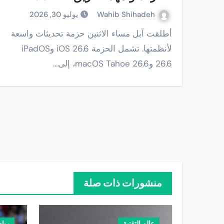
Wahib Shihadeh
يوليو 30, 2026
أطلقت آبل مساء الاثنين حزمة تحديثات واسعة
لأنظمتها. تشمل الحزمة iOS 26.6 وiPadOS
26.6 وmacOS Tahoe 26.6، إلى…
منشورات ذات صلة
عالم التقنية
ريا