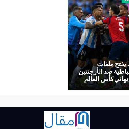
 يفتح ملفات
باطية ضد الأرجنتين
نهائي كأس العالم
 إسبانيا