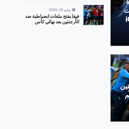
ة
الطريق لـ iOS 27
ت
يوليو 29, 2026
فيفا يفتح ملفات انضباطية ضد
ـ iOS
الأرجنتين بعد نهائي كأس
العالم أمام إسبانيا
دة تسد عشرات الثغرات
ين
م
2026